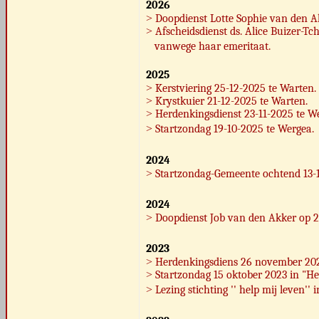
2026
˃
Doopdienst Lotte Sophie van den A
˃
Afscheidsdienst ds. Alice Buizer-T
vanwege haar emeritaat.
2025
˃
Kerstviering 25-12-2025 te Warten.
˃
Krystkuier 21-12-2025 te Warten.
˃
Herdenkingsdienst 23-11-2025 te W
˃
Startzondag
19-10-2025 te Wergea.
2024
˃
Startzondag-Gemeente ochtend
13-
2024
˃
Doopdienst Job van den Akker op 2
2023
˃
Herdenkingsdiens 26 november 2023
˃
Startzondag 15 oktober 2023 in "
˃
Lezing stichting '' help mij leven'' 