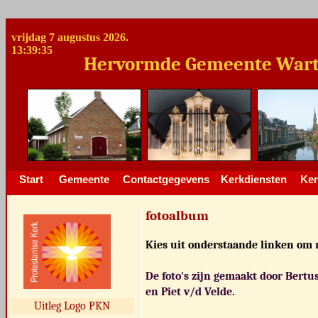
vrijdag 7 augustus 2026.
13:39:35
Hervormde Gemeente Warteng
Start
Gemeente
Contactgegevens
Kerkdiensten
Ker
fotoalbum
Kies uit onderstaande linken om 
De foto's zijn gemaakt door Bertus
en Piet v/d Velde.
Uitleg Logo PKN