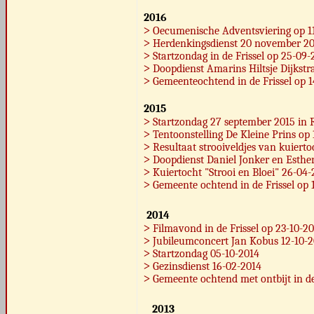
2016
˃
Oecumenische Adventsviering op 11
˃
Herdenkingsdienst 20 november 20
˃
Startzondag in de Frissel op 25-09-
˃
Doopdienst Amarins Hiltsje Dijkstra
˃
Gemeenteochtend
in de Frissel op 
2015
˃
Startzondag 27 september 2015
in 
˃
Tentoonstelling De Kleine Prins op
˃
Resultaat strooiveldjes van kuierto
˃
Doopdienst Daniel Jonker en Esthe
˃
Kuiertocht "Strooi en Bloei" 26-04
˃
Gemeente ochtend in de Frissel op 
2014
˃
Filmavond in de Frissel op 23-10-2
˃
Jubileumconcert Jan Kobus 12-10-
˃
Startzondag
05-10-2014
˃
Gezinsdienst 16-02-2014
˃
Gemeente ochtend met ontbijt in de
2013