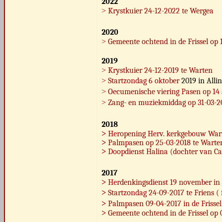
2022
˃
Krystkuier 24-12-2022 te Wergea
2020
˃
Gemeente ochtend in de Frissel op
2019
˃
Krystkuier 24-12-2019 te Warten
˃
Startzondag 6 oktober
2019 in Alli
˃
Oecumenische viering Pasen op 14 a
˃
Zang- en muziekmiddag op 31-03-2
2018
˃
Heropening Herv. kerkgebouw War
˃
Palmpasen op 25-03-2018 te Warte
˃
Doopdienst Halina (dochter van Ca
2017
˃
Herdenkingsdienst 19 november in
˃
Startzondag 24-09-2017 te Friens ( f
˃
Palmpasen 09-04-2017 in de Frissel
˃
Gemeente ochtend in de Frissel op 