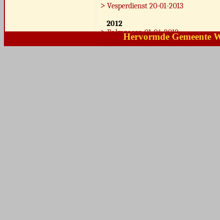
˃
Vesperdienst 20-01-2013
2012
˃
Palmpasen 01-04-2012
Hervormde Gemeente 
˃
Doopdienst Tjalling Klaas Hoekema