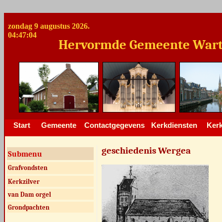
zondag 9 augustus 2026.
04:47:05
Hervormde Gemeente Warteng
Start
Gemeente
Contactgegevens
Kerkdiensten
Ker
geschiedenis Wergea
Submenu
Grafvondsten
Kerkzilver
van Dam orgel
Grondpachten