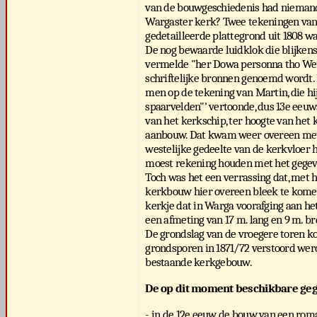
van de bouwgeschiedenis had niemand 
Wargaster kerk? Twee tekeningen van r
gedetailleerde plattegrond uit 1808 
De nog bewaarde luidklok die blijkens o
vermelde "her Dowa personna tho Werra
schriftelijke bronnen genoemd wordt.
men op de tekening van Martin, die hi
spaarvelden"' vertoonde, dus 13e eeuws 
van het kerkschip, ter hoogte van het
aanbouw. Dat kwam weer overeen met d
westelijke gedeelte van de kerkvloer h
moest rekening houden met het gegev
Toch was het een verrassing dat, met 
kerkbouw hier overeen bleek te komen
kerkje dat in Warga voorafging aan h
een afmeting van 17 m. lang en 9 m. br
De grondslag van de vroegere toren k
grondsporen in 1871/72 verstoord wer
bestaande kerkgebouw.
De op dit moment beschikbare gege
- in de 12e eeuw de bouw van een roma