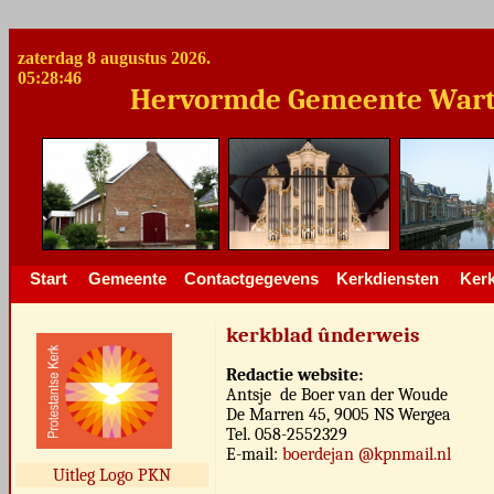
zaterdag 8 augustus 2026.
05:28:46
Hervormde Gemeente Warteng
Start
Gemeente
Contactgegevens
Kerkdiensten
Ker
kerkblad ûnderweis
Redactie website:
Antsje de Boer van der Woude
De Marren 45, 9005 NS Wergea
Tel. 058-2552329
E-mail:
boerdejan @kpnmail.nl
Uitleg Logo PKN