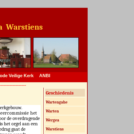
Warstiens
de Veilige Kerk
ANBI
------------------
Geschiedenis
Wartengahe
Kerkgebouw.
Warten
heercommissie het
door
de overdragende
Wergea
 is het orgel aan
een
edrag gaat de
Warstiens