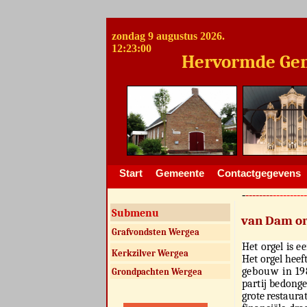
zondag 9 augustus 2026.
12:23:00
Hervormde Gemeent
Start
Gemeente
Contactgegevens
-
--------
----------
Submenu
van Dam o
Grafvondsten Wergea
Het orgel is ee
Kerkzilver Wergea
Het orgel heef
gebouw in 19
Grondpachten Wergea
partij bedong
grote restaura