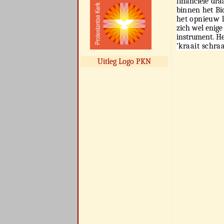
financiële
dra
binnen het Bi
het opnieuw 
zich wel enig
instrument. H
'kraait schraa
Uitleg Logo PKN