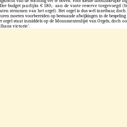
agkracht van de Stichting ver te boven. Voor kleine
noodzakelijke in
dler-budget
jaarlijks € 180,- aan de vaste reserve toegevoegd
(b
laten stemmen van het
orgel). Het orgel is dus wèl inzetbaar, doch
e uren moeten voorbereiden op bestaande
afwijkingen in de bespeling
et
orgel staat inmiddels op de Monumentenlijst van Orgels,
doch ook
lhans victorie'.