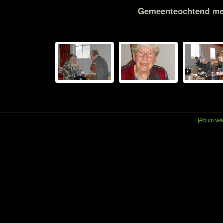
Gemeenteochtend met 
jAlbum web