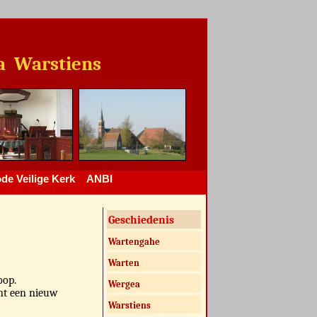
Warstiens
de Veilige Kerk
ANBI
Geschiedenis
Wartengahe
Warten
oop.
Wergea
ent een nieuw
Warstiens