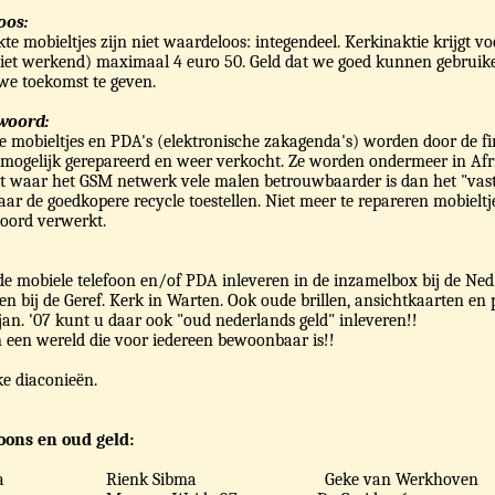
oos:
te mobieltjes zijn niet waardeloos: integendeel. Kerkinaktie krijgt vo
iet werkend) maximaal 4 euro 50. Geld dat we goed kunnen gebrui
we toekomst te geven.
woord:
 mobieltjes en PDA's (elektronische zakagenda's) worden door de fi
mogelijk gerepareerd en weer verkocht. Ze worden ondermeer in Afr
t waar het GSM netwerk vele malen betrouwbaarder is dan het "vast
naar de goedkopere recycle toestellen. Niet meer te repareren mobielt
oord verwerkt.
 mobiele telefoon en/of PDA inleveren in de inzamelbox bij de Ned.
n bij de Geref. Kerk in Warten. Ook oude brillen, ansichtkaarten en p
jan. '07 kunt u daar ook "oud nederlands geld" inleveren!!
een wereld die voor iedereen bewoonbaar is!!
e diaconieën.
oons en oud geld:
a
Rienk Sibma
Geke van Werkhoven