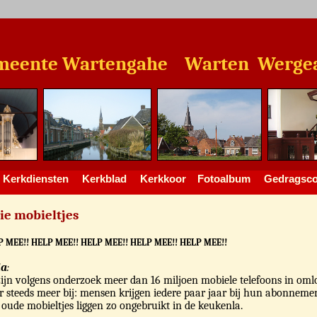
e Wartengahe Warten Wergea 
Kerkdiensten
Kerkblad
Kerkkoor
Fotoalbum
Gedragsco
ie mobieltjes
P MEE!! HELP MEE!! HELP MEE!! HELP MEE!! HELP MEE!!
la
:
ijn volgens onderzoek meer dan 16 miljoen mobiele telefoons in oml
 steeds meer bij: mensen krijgen iedere paar jaar bij hun abonnem
l oude mobieltjes liggen zo ongebruikt in de keukenla.