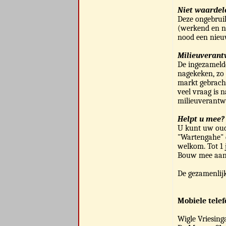
Niet waardel
Deze ongebruik
(werkend en n
nood een nieu
Milieuverant
De ingezamelde
nagekeken, zo 
markt gebrach
veel vraag is 
milieuverantw
Helpt u mee?
U kunt uw oude
"Wartengahe" e
welkom. Tot 1 
Bouw mee aan 
De gezamenlijk
Mobiele telef
Wigle Vriesing