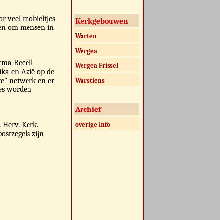
or veel mobieltjes
Kerkgebouwen
ken om mensen in
Warten
Wergea
rma Recell
Wergea Frissel
ika en Azië op de
e" netwerk en er
Warstiens
jes worden
Archief
 Herv. Kerk.
overige info
ostzegels zijn