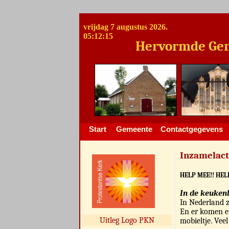
vrijdag 7 augustus 2026.
05:12:15
Hervormde Gemeent
Start
Gemeente
Contactgegevens
Inzamelact
HELP MEE!! HEL
In de keuken
In Nederland z
En er komen er
Uitleg Logo PKN
mobieltje. Vee