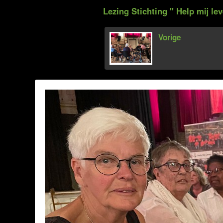
Lezing Stichting '' Help mij lev
Vorige