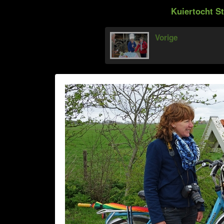
Kuiertocht St
Vorige