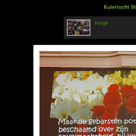
Kuiertocht St
Vorige