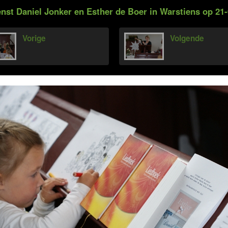
nst Daniel Jonker en Esther de Boer in Warstiens op 21-
Vorige
Volgende