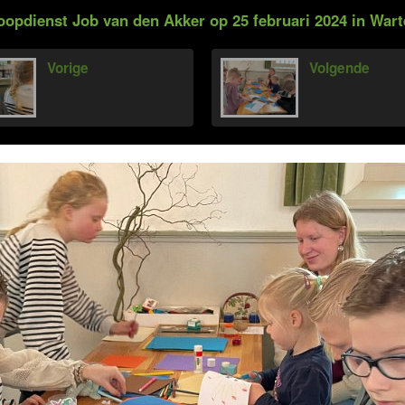
oopdienst Job van den Akker op 25 februari 2024 in Wart
Vorige
Volgende