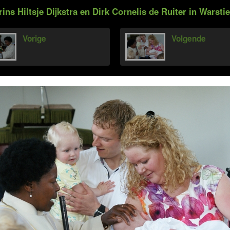
ns Hiltsje Dijkstra en Dirk Cornelis de Ruiter in Warstie
Vorige
Volgende