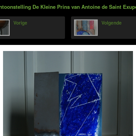
ntoonstelling De Kleine Prins van Antoine de Saint Exup
Vorige
Volgende