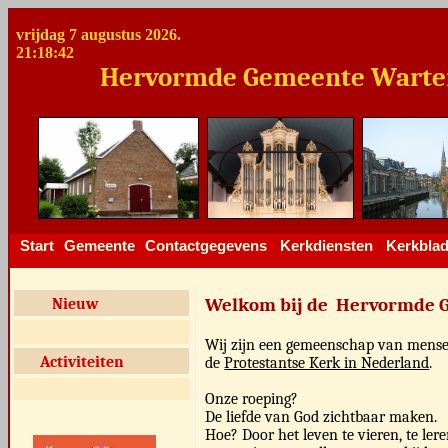
vrijdag 7 augustus 2026.
21:18:42
Hervormde Gemeente Wartengah
Start
Gemeente
Contactgegevens
Kerkdiensten
Kerkbla
Welkom bij de Hervormde 
Nieuw
Wij zijn een gemeenschap van mensen 
Activiteiten
de
Protestantse Kerk in Nederland
Onze roeping?
De liefde van God zichtbaar maken.
Hoe? Door het leven te vieren, te ler